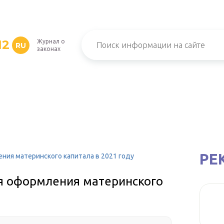
12
Журнал о
RU
законах
РЕ
ния материнского капитала в 2021 году
я оформления материнского