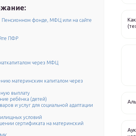
жание:
Как
в Пенсионном фонде, МФЦ или на сайте
(те
айте ПФР
маткапиталом через МФЦ
ению материнским капиталом через
чную выплату
ние ребёнка (детей)
Ал
варов и услуг для социальной адаптации
жилищных условий
шении сертификата на материнский
Аук
 МК