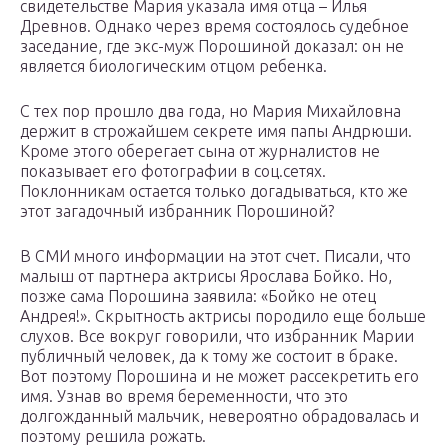
свидетельстве Мария указала имя отца – Илья
Древнов. Однако через время состоялось судебное
заседание, где экс-муж Порошиной доказал: он не
является биологическим отцом ребенка.
С тех пор прошло два года, но Мария Михайловна
держит в строжайшем секрете имя папы Андрюши.
Кроме этого оберегает сына от журналистов не
показывает его фотографии в соц.сетях.
Поклонникам остается только догадываться, кто же
этот загадочный избранник Порошиной?
В СМИ много информации на этот счет. Писали, что
малыш от партнера актрисы Ярослава Бойко. Но,
позже сама Порошина заявила: «Бойко не отец
Андрея!». Скрытность актрисы породило еще больше
слухов. Все вокруг говорили, что избранник Марии
публичный человек, да к тому же состоит в браке.
Вот поэтому Порошина и не может рассекретить его
имя. Узнав во время беременности, что это
долгожданный мальчик, невероятно обрадовалась и
поэтому решила рожать.