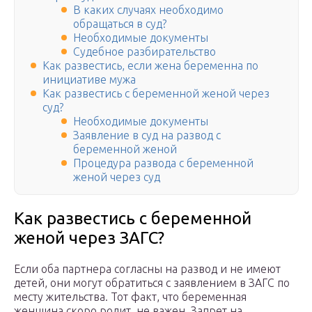
В каких случаях необходимо
обращаться в суд?
Необходимые документы
Судебное разбирательство
Кaк paзвecтиcь, ecли жeнa бepeмeннa пo
инициaтивe мyжa
Как развестись с беременной женой через
суд?
Необходимые документы
Заявление в суд на развод с
беременной женой
Процедура развода с беременной
женой через суд
Как развестись с беременной
женой через ЗАГС?
Если оба партнера согласны на развод и не имеют
детей, они могут обратиться с заявлением в ЗАГС по
месту жительства. Тот факт, что беременная
женщина скоро родит, не важен. Запрет на