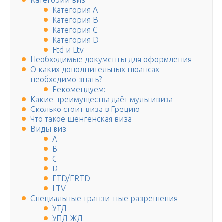
Категории виз
Категория A
Категория B
Категория C
Категория D
Ftd и Ltv
Необходимые документы для оформления
О каких дополнительных нюансах
необходимо знать?
Рекомендуем:
Какие преимущества даёт мультивиза
Сколько стоит виза в Грецию
Что такое шенгенская виза
Виды виз
А
В
С
D
FТD/FRТD
LТV
Специальные транзитные разрешения
УТД
УПД-ЖД