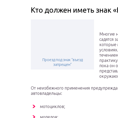
Кто должен иметь знак 
Многие 
садятся з
которые 
условиях
течением
Проезд под знак “въезд
практику
запрещен”
пока он 
представл
окружаю
От неизбежного применения предупрежда
автовладельцы:
мотоциклов;
мопедов;