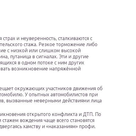
страх и неуверенность, сталкиваются с
тельского стажа. Резкое торможение либо
ние с низкой или слишком высокой
на, путаница в сигналах. Эти и другие
дящихся в одном потоке с ним других
ровать возникновение напряжённой
вещает окружающих участников движения об
втомобилю. У опытных автомобилистов при
тив, вызванные неверными действиями лица
никновения открытого конфликта и ДТП. По
 стажем вождения чаще всего становятся
вергаясь хамству и «наказаниям» профи.