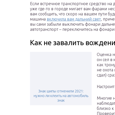
Если встречное транспортное средство на д
уже где-то в городе мигает вам фарами не
вам сообщить, что скоро на вашем пути буд
машина
включила вам дальний свет
, прич
вы сами забыли выключить фонари дальнег
автотранспорт – переключитесь на фонари 
Как не завалить вождени
Оценка н
он сел в
как трон
не охота
сдал) сра
Настроит
Знак шипы отменили 2021:
нужно ли клеить на автомобиль
Многие н
знак
наблюдат
близко к
Проверит