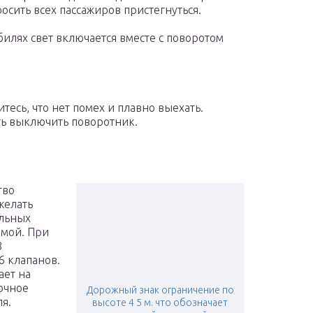
осить всех пассажиров пристегнуться.
илях свет включается вместе с поворотом
тесь, что нет помех и плавно выехать.
ть выключить поворотник.
тво
желать
ельных
рмой. При
8
6 клапанов.
ает на
очное
Дорожный знак ограничение по
я.
высоте 4 5 м. что обозначает