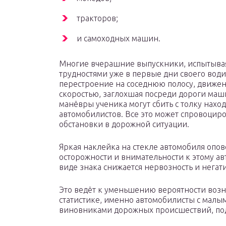
тракторов;
и самоходных машин.
Многие вчерашние выпускники, испытывая 
трудностями уже в первые дни своего води
перестроение на соседнюю полосу, движе
скоростью, заглохшая посреди дороги маши
манёвры ученика могут сбить с толку нахо
автомобилистов. Все это может спровоци
обстановки в дорожной ситуации.
Яркая наклейка на стекле автомобиля опо
осторожности и внимательности к этому а
виде знака снижается нервозность и нега
Это ведёт к уменьшению вероятности воз
статистике, именно автомобилисты с малым
виновниками дорожных происшествий, под