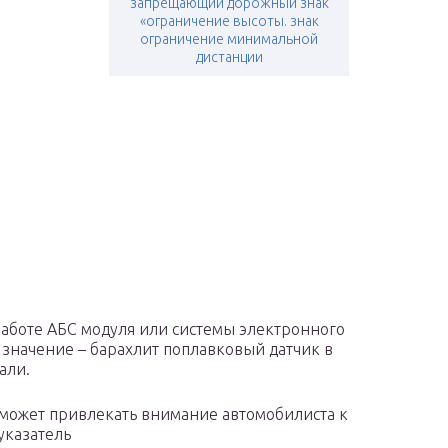
запрещающий дорожный знак
«ограничение высоты. знак
ограничение минимальной
дистанции
работе АБС модуля или системы электронного
 значение – барахлит поплавковый датчик в
али.
 может привлекать внимание автомобилиста к
указатель