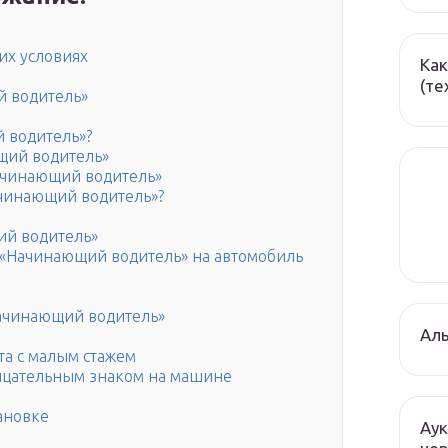
их условиях
Как
(те
й водитель»
 водитель»?
щий водитель»
Начинающий водитель»
ачинающий водитель»?
ий водитель»
 «Начинающий водитель» на автомобиль
Начинающий водитель»
Ал
та с малым стажем
лицательным знаком на машине
ановке
Аук