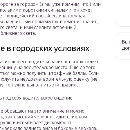
ороге за городом (а мы уже помним, что ) или
сколькими короткими сигналами, он хочет
ет полицейский пост. А если встречная
ем на длинный промежуток времени, значит,
о света, и ими слепите встречный
ближнего света.
Вые
е в городских условиях
до
ачинающего водителя начинается как только
 машину на водительское место. Еще до того,
уться можно получить штрафные баллы. Если
 получить неудовлетворительную оценку (не
зу, то нужно выполнить эти правила:
ь под себя водительское сидение
е обращают на это внимание и можно
ь, как высокий человек сидит слишком
 рулю и испытывает дискомфорт.
ь зеркало заднего вида и боковые зеркала.