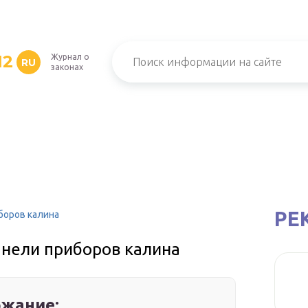
12
Журнал о
RU
законах
РЕ
боров калина
анели приборов калина
жание: