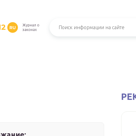
12
Журнал о
RU
законах
РЕ
жание: