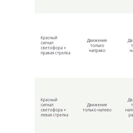
Красный
Движение
Дв
сигнал
только
светофора +
направо
н
правая стрелка
Красный
Дв
сигнал
Движение
светофора +
только налево
нал
левая стрелка
р