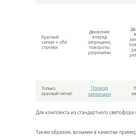
Дв
Движение
Красный
вперед
за
сигнал + обе
запрещено,
по
стрелки
повороты
р
разрешены
ра
Проезд
Только
П
красный сигнал
за
запрещен
Для комплекта из стандартного светофора 
Таким образом, возьмем в качестве приме