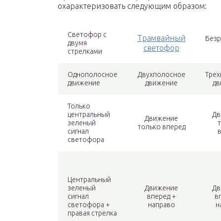
охарактеризовать следующим образом:
Светофор с
Трамвайный
Безр
двумя
светофор
стрелками
Однополосное
Двухполосное
Трех
движение
движение
дв
Только
центральный
Дв
Движение
зеленый
только вперед
сигнал
светофора
Центральный
зеленый
Движение
Дв
сигнал
вперед +
в
светофора +
направо
н
правая стрелка