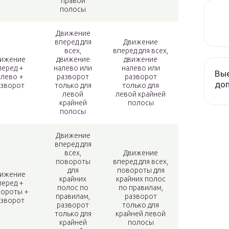
правой
полосы
Движение
вперед для
Движение
всех,
вперед для всех,
ижение
движение
движение
перед +
налево или
налево или
Вые
алево +
разворот
разворот
до
азворот
только для
только для
левой
левой крайней
крайней
полосы
полосы
Движение
вперед для
всех,
Движение
повороты
вперед для всех,
для
повороты для
ижение
крайних
крайних полос
перед +
полос по
по правилам,
ороты +
правилам,
разворот
азворот
разворот
только для
только для
крайней левой
крайней
полосы