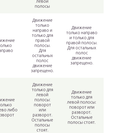
левой
полосы
Движение
только
Движение
направо и
только направо
только для
и только для
ижение
правой
правой полосы.
только
полосы.
Для остальных
аправо
Для
полос
остальных
движение
полос
запрещено.
движение
запрещено.
Движение
только для
Движение
левой
только для
ижение
полосы:
левой полосы:
только
поворот
поворот или
ево либо
или
разворот.
азворот
разворот.
Остальные
Остальные
полосы стоят.
полосы
стоят.