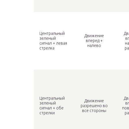
Центральный
Дв
Движение
зеленый
в
вперед +
сигнал + левая
н
налево
стрелка
р
Центральный
Дв
Движение
зеленый
в
разрешено во
сигнал + обе
пов
все стороны
стрелки
р