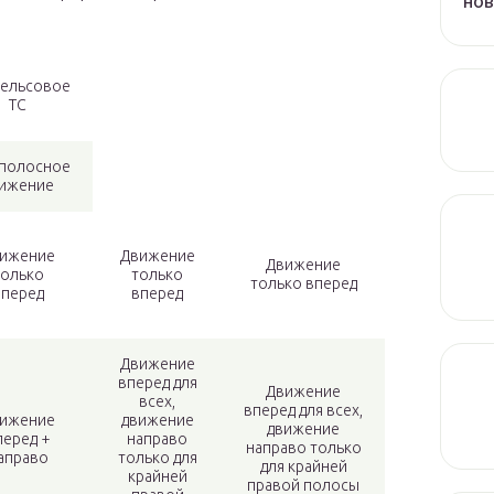
но
ельсовое
ТС
полосное
ижение
ижение
Движение
Движение
только
только
только вперед
вперед
вперед
Движение
вперед для
Движение
всех,
вперед для всех,
ижение
движение
движение
перед +
направо
направо только
аправо
только для
для крайней
крайней
правой полосы