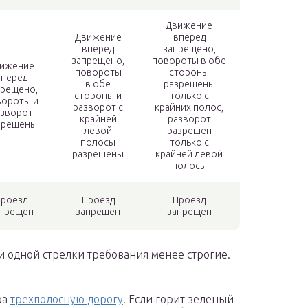
Движение
Движение
вперед
вперед
запрещено,
запрещено,
повороты в обе
ижение
повороты
стороны
вперед
в обе
разрешены
прещено,
стороны и
только с
вороты и
разворот с
крайних полос,
азворот
крайней
разворот
зрешены
левой
разрешен
полосы
только с
разрешены
крайней левой
полосы
роезд
Проезд
Проезд
прещен
запрещен
запрещен
и одной стрелки требования менее строгие.
ра
трехполосную дорогу
. Если горит зеленый