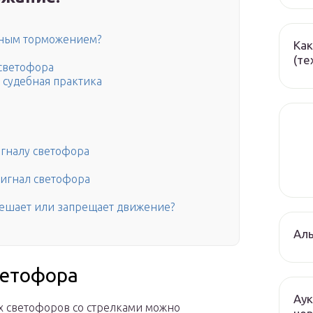
енным торможением?
Как
(те
светофора
 судебная практика
игналу светофора
игнал светофора
решает или запрещает движение?
Ал
ветофора
Аук
х светофоров со стрелками можно