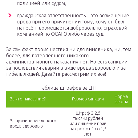
полицией или судом,
гражданская ответственность – это возмещение
вреда при его причинении тому, кому он был
нанесён, возмещается добровольно, страховой
компанией по ОСАГО либо через суд.
За сам факт происшествия ни для виновника, ни, тем
более, для потерпевшего никакого
административного наказания нет. Но есть санкции
за последствия аварии в виде вреда здоровью и за
гибель людей. Давайте рассмотрим их все!
Таблица штрафов за ДТП
Норма
За что наказание?
Размер санкции
закона
Штраф 2-2,5
тысячи рублей
За причинение лёгкого
или лишение прав
вреда здоровью
на срок от 1 до 1,5
лет